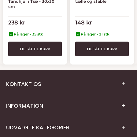
Tandhjul i Træ - 30x30
tælle og stable
cm
Tilbudspris
Tilbudspris
238 kr
148 kr
På lager - 35 stk
På lager - 21 stk
TILFØJ TIL KURV
TILFØJ TIL KURV
KONTAKT OS
INFORMATION
Teknikvej 27, 5260 Odense S
Privatlivspolitik
CVR: DK45310639
UDVALGTE KATEGORIER
Kontaktinformation
Telefon:
+45
31
106
106
kundeservice@netlager.dk
Fortydelsesret