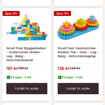
Spar 9%
Spar 9%
Small Foot Byggeklodser
Small Foot Geometriske
– Undervands Verden –
Klodser Træ – Gear – Leg -
Leg - Baby -
Baby - Aktivitetslegetøj
Aktivitetslegetøj
Tilbudspris
Normal
Tilbudspris
Normal
181 kr
199 kr
136 kr
149 kr
pris
pris
På lager - 2 stk
På lager - 3 stk
TILFØJ TIL KURV
TILFØJ TIL KURV