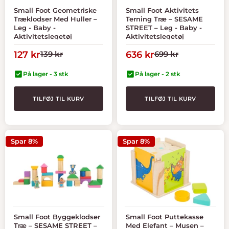
Small Foot Geometriske
Small Foot Aktivitets
Træklodser Med Huller –
Terning Træ – SESAME
Leg - Baby -
STREET – Leg - Baby -
Aktivitetslegetøj
Aktivitetslegetøj
Tilbudspris
Normal
Tilbudspris
Normal
127 kr
139 kr
636 kr
699 kr
pris
pris
På lager - 3 stk
På lager - 2 stk
TILFØJ TIL KURV
TILFØJ TIL KURV
Spar 8%
Spar 8%
Small Foot Byggeklodser
Small Foot Puttekasse
Træ – SESAME STREET –
Med Elefant – Musen –