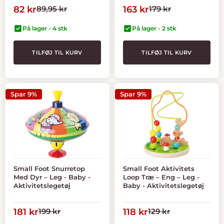
Tilbudspris
Normal
Tilbudspris
Normal
82 kr
89,95 kr
163 kr
179 kr
pris
pris
På lager - 4 stk
På lager - 2 stk
TILFØJ TIL KURV
TILFØJ TIL KURV
Spar 9%
Spar 9%
Small Foot Snurretop
Small Foot Aktivitets
Med Dyr – Leg - Baby -
Loop Træ – Eng – Leg -
Aktivitetslegetøj
Baby - Aktivitetslegetøj
Tilbudspris
Normal
Tilbudspris
Normal
181 kr
199 kr
118 kr
129 kr
pris
pris