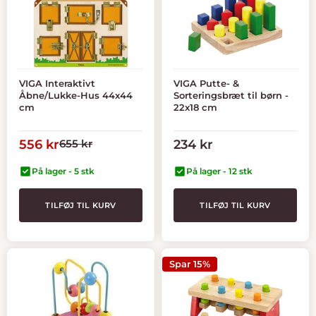
VIGA Interaktivt
VIGA Putte- &
Åbne/Lukke-Hus 44x44
Sorteringsbræt til børn -
cm
22x18 cm
Tilbudspris
Normal
Tilbudspris
556 kr
655 kr
234 kr
pris
På lager - 5 stk
På lager - 12 stk
TILFØJ TIL KURV
TILFØJ TIL KURV
Spar 15%