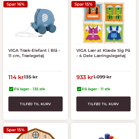
Spar 16%
Spar 15%
VIGA Træk-Elefant i Blå -
VIGA Lær at Klæde Sig På
11 cm, Trælegetøj
- 4 Dele Læringslegetøj
Tilbudspris
Normal
Tilbudspris
Normal
114 kr
135 kr
933 kr
1.099 kr
pris
pris
På lager - 135 stk
På lager - 11 stk
TILFØJ TIL KURV
TILFØJ TIL KURV
Spar 15%