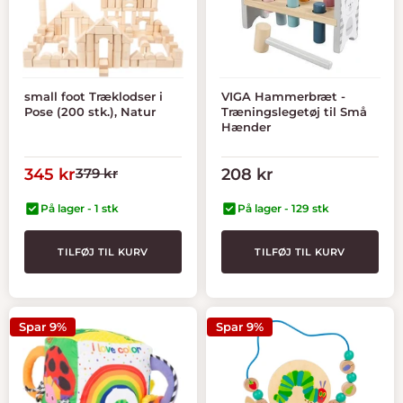
small foot Træklodser i
VIGA Hammerbræt -
Pose (200 stk.), Natur
Træningslegetøj til Små
Hænder
Tilbudspris
Normal
Tilbudspris
345 kr
379 kr
208 kr
pris
På lager - 1 stk
På lager - 129 stk
TILFØJ TIL KURV
TILFØJ TIL KURV
Spar 9%
Spar 9%