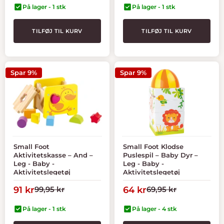
På lager - 1 stk
På lager - 1 stk
TILFØJ TIL KURV
TILFØJ TIL KURV
Spar 9%
Spar 9%
Small Foot
Small Foot Klodse
Aktivitetskasse – And –
Puslespil – Baby Dyr –
Leg - Baby -
Leg - Baby -
Aktivitetslegetøj
Aktivitetslegetøj
Tilbudspris
Normal
Tilbudspris
Normal
91 kr
99,95 kr
64 kr
69,95 kr
pris
pris
På lager - 1 stk
På lager - 4 stk