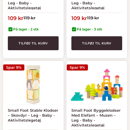
Leg - Baby -
Leg - Baby -
Aktivitetslegetøj
Aktivitetslegetøj
Tilbudspris
Normal
Tilbudspris
Normal
109 kr
119 kr
109 kr
119 kr
pris
pris
På lager - 2 stk
På lager - 3 stk
TILFØJ TIL KURV
TILFØJ TIL KURV
Spar 9%
Spar 9%
Small Foot Stable Klodser
Small Foot Byggeklodser
– Skovdyr – Leg - Baby -
Med Elefant – Musen –
Aktivitetslegetøj
Leg - Baby -
Aktivitetslegetøj