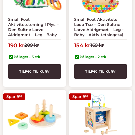
Small Foot
Small Foot Aktivitets
Aktivitetsterning I Plys –
Loop Træ – Den Sultne
Den Sultne Larve
Larve Aldrigmæt – Leg -
Aldrigmæt – Leg - Baby -
Baby - Aktivitetslegetøj
Aktivitetslegetøj
Tilbudspris
Normal
Tilbudspris
Normal
190 kr
209 kr
154 kr
169 kr
pris
pris
På lager - 5 stk
På lager - 2 stk
TILFØJ TIL KURV
TILFØJ TIL KURV
Spar 9%
Spar 9%