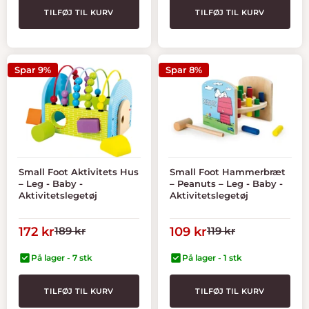
TILFØJ TIL KURV
TILFØJ TIL KURV
Spar 9%
Spar 8%
Small Foot Aktivitets Hus
Small Foot Hammerbræt
– Leg - Baby -
– Peanuts – Leg - Baby -
Aktivitetslegetøj
Aktivitetslegetøj
Tilbudspris
Normal
Tilbudspris
Normal
172 kr
189 kr
109 kr
119 kr
pris
pris
På lager - 7 stk
På lager - 1 stk
TILFØJ TIL KURV
TILFØJ TIL KURV