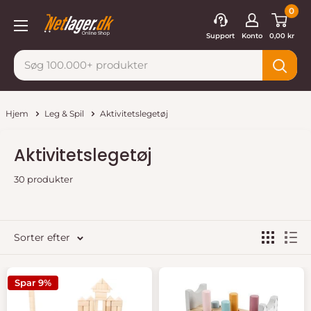
Gå
0
Netlager
til
Support
Konto
0,00 kr
indhold
Hjem
Leg & Spil
Aktivitetslegetøj
Aktivitetslegetøj
30 produkter
Sorter efter
Spar 9%