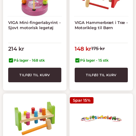
VIGA Mini-fingerlabyrint -
VIGA Hammerbræt i Træ -
Sjovt motorisk legetøj
Motorikleg til Børn
Tilbudspris
Tilbudspris
Normal
214 kr
148 kr
175 kr
pris
På lager - 168 stk
På lager - 15 stk
TILFØJ TIL KURV
TILFØJ TIL KURV
Spar 15%