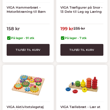
VIGA Hammerbræt -
VIGA Træfigurer på Snor -
Motoriktræning til Børn
13 Dele til Leg og Læring
Tilbudspris
Tilbudspris
Normal
158 kr
199 kr
235 kr
pris
På lager - 91 stk
På lager - 7 stk
TILFØJ TIL KURV
TILFØJ TIL KURV
VIGA Aktivitetslegetøj
VIGA Tællebræt - Lær at