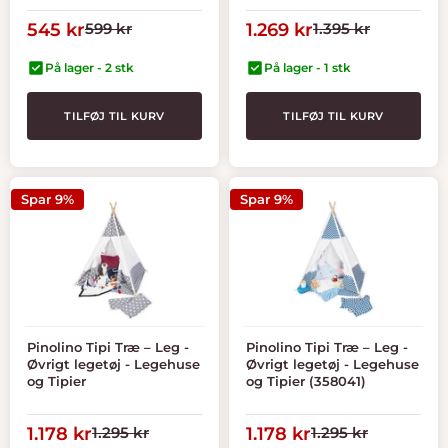
Tilbudspris
Normal
Tilbudspris
Normal
545 kr
599 kr
1.269 kr
1.395 kr
pris
pris
På lager - 2 stk
På lager - 1 stk
TILFØJ TIL KURV
TILFØJ TIL KURV
Spar 9%
Spar 9%
Pinolino Tipi Træ – Leg -
Pinolino Tipi Træ – Leg -
Øvrigt legetøj - Legehuse
Øvrigt legetøj - Legehuse
og Tipier
og Tipier (358041)
Tilbudspris
Normal
Tilbudspris
Normal
1.178 kr
1.295 kr
1.178 kr
1.295 kr
pris
pris