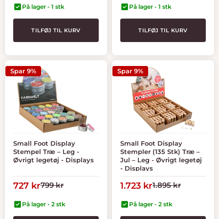
På lager - 1 stk
På lager - 1 stk
TILFØJ TIL KURV
TILFØJ TIL KURV
Spar 9%
Spar 9%
Small Foot Display
Small Foot Display
Stempel Træ – Leg -
Stempler (135 Stk) Træ –
Øvrigt legetøj - Displays
Jul – Leg - Øvrigt legetøj
- Displays
Tilbudspris
Normal
Tilbudspris
Normal
727 kr
799 kr
1.723 kr
1.895 kr
pris
pris
På lager - 2 stk
På lager - 2 stk