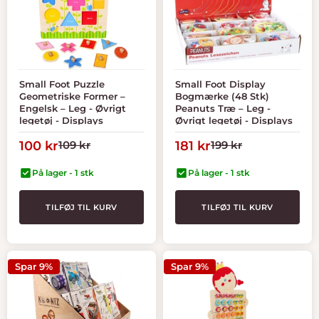
Small Foot Puzzle
Small Foot Display
Geometriske Former –
Bogmærke (48 Stk)
Engelsk – Leg - Øvrigt
Peanuts Træ – Leg -
legetøj - Displays
Øvrigt legetøj - Displays
Tilbudspris
Normal
Tilbudspris
Normal
100 kr
109 kr
181 kr
199 kr
pris
pris
På lager - 1 stk
På lager - 1 stk
TILFØJ TIL KURV
TILFØJ TIL KURV
Spar 9%
Spar 9%