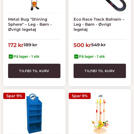
Metal Bug "Shining
Eco Race Track Bahrain –
Sphere" – Leg - Børn -
Leg - Børn - Øvrigt
Øvrigt legetøj
legetøj
Tilbudspris
Normal
Tilbudspris
Normal
172 kr
189 kr
500 kr
549 kr
pris
pris
På lager - 1 stk
På lager - 1 stk
TILFØJ TIL KURV
TILFØJ TIL KURV
Spar 9%
Spar 9%