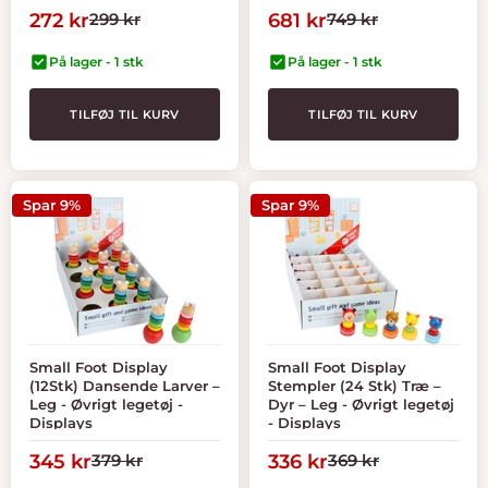
Tilbudspris
Normal
Tilbudspris
Normal
272 kr
299 kr
681 kr
749 kr
pris
pris
På lager - 1 stk
På lager - 1 stk
TILFØJ TIL KURV
TILFØJ TIL KURV
Spar 9%
Spar 9%
Small Foot Display
Small Foot Display
(12Stk) Dansende Larver –
Stempler (24 Stk) Træ –
Leg - Øvrigt legetøj -
Dyr – Leg - Øvrigt legetøj
Displays
- Displays
Tilbudspris
Normal
Tilbudspris
Normal
345 kr
379 kr
336 kr
369 kr
pris
pris