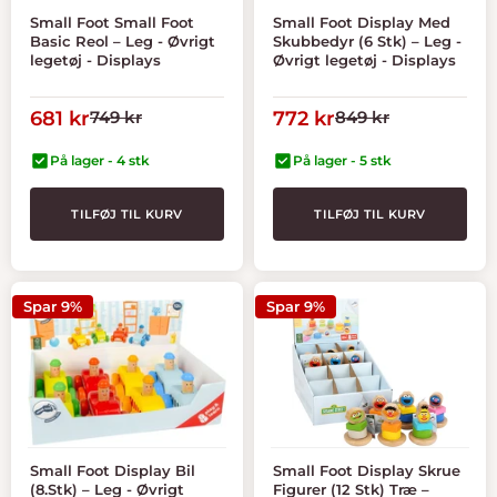
Small Foot Small Foot
Small Foot Display Med
Basic Reol – Leg - Øvrigt
Skubbedyr (6 Stk) – Leg -
legetøj - Displays
Øvrigt legetøj - Displays
Tilbudspris
Normal
Tilbudspris
Normal
681 kr
749 kr
772 kr
849 kr
pris
pris
På lager - 4 stk
På lager - 5 stk
TILFØJ TIL KURV
TILFØJ TIL KURV
Spar 9%
Spar 9%
Small Foot Display Bil
Small Foot Display Skrue
(8.Stk) – Leg - Øvrigt
Figurer (12 Stk) Træ –