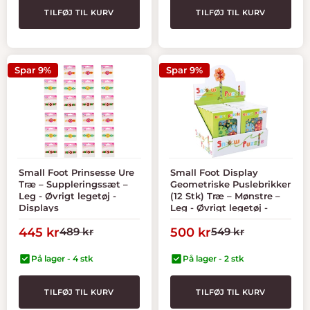
TILFØJ TIL KURV
TILFØJ TIL KURV
Spar 9%
Spar 9%
Small Foot Prinsesse Ure
Small Foot Display
Træ – Suppleringssæt –
Geometriske Puslebrikker
Leg - Øvrigt legetøj -
(12 Stk) Træ – Mønstre –
Displays
Leg - Øvrigt legetøj -
Displays
Tilbudspris
Normal
Tilbudspris
Normal
445 kr
489 kr
500 kr
549 kr
pris
pris
På lager - 4 stk
På lager - 2 stk
TILFØJ TIL KURV
TILFØJ TIL KURV