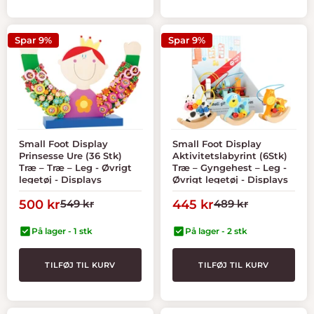
Spar 9%
Spar 9%
Small Foot Display
Small Foot Display
Prinsesse Ure (36 Stk)
Aktivitetslabyrint (6Stk)
Træ – Træ – Leg - Øvrigt
Træ – Gyngehest – Leg -
legetøj - Displays
Øvrigt legetøj - Displays
Tilbudspris
Normal
Tilbudspris
Normal
500 kr
549 kr
445 kr
489 kr
pris
pris
På lager - 1 stk
På lager - 2 stk
TILFØJ TIL KURV
TILFØJ TIL KURV