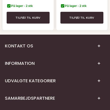
På lager - 2 stk
På lager - 2 stk
TILFØJ TIL KURV
TILFØJ TIL KURV
KONTAKT OS
INFORMATION
Teknikvej 27, 5260 Odense S
Privatlivspolitik
CVR: DK45310639
UDVALGTE KATEGORIER
Kontaktinformation
Telefon:
+45
31
106
106
kundeservice@netlager.dk
Fortydelsesret
Bilpleje
Handelsbetingelser
SAMARBEJDSPARTNERE
Kølebokse & Tilbehør
Sådan handler du hos os
Tagbøjler Til Biler
Vi samarbejder kun med nøje udvalgte leverandører
Om os