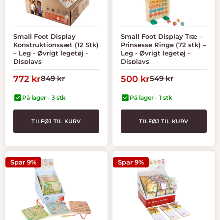
Small Foot Display
Small Foot Display Træ –
Konstruktionssæt (12 Stk)
Prinsesse Ringe (72 stk) –
– Leg - Øvrigt legetøj -
Leg - Øvrigt legetøj -
Displays
Displays
Tilbudspris
Normal
Tilbudspris
Normal
772 kr
849 kr
500 kr
549 kr
pris
pris
På lager - 3 stk
På lager - 1 stk
TILFØJ TIL KURV
TILFØJ TIL KURV
Spar 9%
Spar 9%