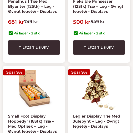
Penalhus I Træ Med
Fleksible Prinsesser
Blyanter (12Stk) – Leg -
(12Stk) Træ – Leg - Øvrigt
Øvrigt legetøj - Displays
legetøj - Displays
Tilbudspris
Normal
Tilbudspris
Normal
681 kr
749 kr
500 kr
549 kr
pris
pris
På lager - 2 stk
På lager - 2 stk
TILFØJ TIL KURV
TILFØJ TIL KURV
Spar 9%
Spar 9%
Small Foot Display
Legler Display Træ Med
Hoppedyr (18Stk) Træ –
Julepynt – Leg - Øvrigt
Med Optræk – Leg -
legetøj - Displays
Øvrigt legetøj - Displays