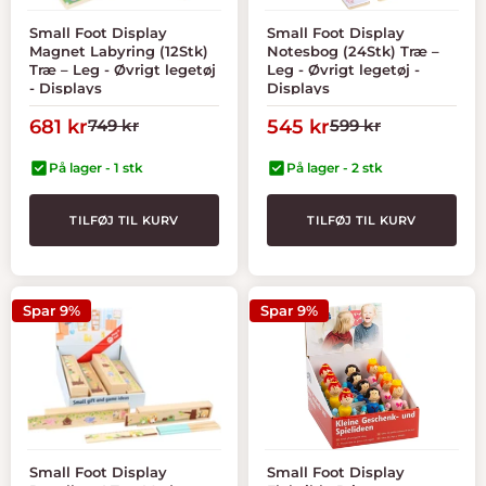
Small Foot Display
Small Foot Display
Magnet Labyring (12Stk)
Notesbog (24Stk) Træ –
Træ – Leg - Øvrigt legetøj
Leg - Øvrigt legetøj -
- Displays
Displays
Tilbudspris
Normal
Tilbudspris
Normal
681 kr
749 kr
545 kr
599 kr
pris
pris
På lager - 1 stk
På lager - 2 stk
TILFØJ TIL KURV
TILFØJ TIL KURV
Spar 9%
Spar 9%
Small Foot Display
Small Foot Display