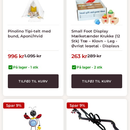
Pinolino Tipi-telt med
Small Foot Display
bund, Aponi/Hvid
Mælketænder Krukke (12
Stk) Træ – Klovn – Leg -
Øvrigt legetøj - Displays
Tilbudspris
Normal
Tilbudspris
Normal
996 kr
1.095 kr
263 kr
289 kr
pris
pris
På lager - 1 stk
På lager - 2 stk
TILFØJ TIL KURV
TILFØJ TIL KURV
Spar 9%
Spar 9%