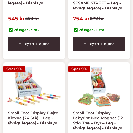
legetøj - Displays
SESAME STREET – Leg -
Øvrigt legetøj - Displays
Tilbudspris
Normal
Tilbudspris
Normal
545 kr
599 kr
254 kr
279 kr
pris
pris
På lager - 5 stk
På lager - 1 stk
TILFØJ TIL KURV
TILFØJ TIL KURV
Spar 9%
Spar 9%
Small Foot Display Fløjte
Small Foot Display
Klovne (24 Stk) – Leg -
Labyrint Med Magnet (12
Øvrigt legetøj - Displays
Stk) Træ – Dyr – Leg -
Øvrigt legetøj - Displays