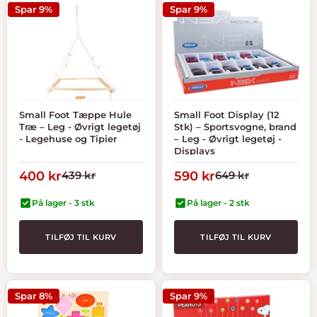
Spar 9%
Spar 9%
Small Foot Tæppe Hule
Small Foot Display (12
Træ – Leg - Øvrigt legetøj
Stk) – Sportsvogne, brand
- Legehuse og Tipier
– Leg - Øvrigt legetøj -
Displays
Tilbudspris
Normal
Tilbudspris
Normal
400 kr
439 kr
590 kr
649 kr
pris
pris
På lager - 3 stk
På lager - 2 stk
TILFØJ TIL KURV
TILFØJ TIL KURV
Spar 8%
Spar 9%