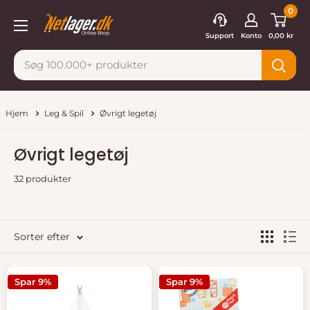
Gå
0
Netlager
til
Support
Konto
0,00 kr
indhold
Hjem
Leg & Spil
Øvrigt legetøj
Øvrigt legetøj
32 produkter
Sorter efter
Spar 9%
Spar 9%