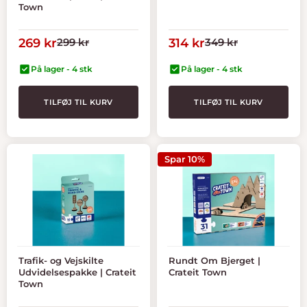
Town
Tilbudspris
Normal
Tilbudspris
Normal
269 kr
299 kr
314 kr
349 kr
pris
pris
På lager - 4 stk
På lager - 4 stk
TILFØJ TIL KURV
TILFØJ TIL KURV
Spar 10%
Trafik- og Vejskilte
Rundt Om Bjerget |
Udvidelsespakke | Crateit
Crateit Town
Town