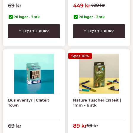
Tilbudspris
Tilbudspris
Normal
69 kr
449 kr
499 kr
pris
På lager - 7 stk
På lager - 3 stk
TILFØJ TIL KURV
TILFØJ TIL KURV
Spar 10%
Bus eventyr | Crateit
Nature Tuscher Crateit |
Town
1mm - 6 stk
Tilbudspris
Tilbudspris
Normal
69 kr
89 kr
99 kr
pris