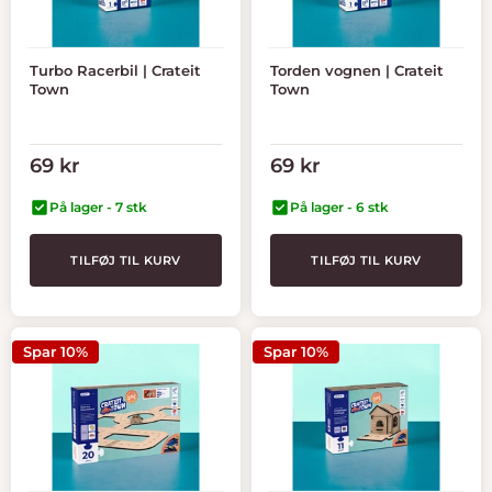
Turbo Racerbil | Crateit
Torden vognen | Crateit
Town
Town
Tilbudspris
Tilbudspris
69 kr
69 kr
På lager - 7 stk
På lager - 6 stk
TILFØJ TIL KURV
TILFØJ TIL KURV
Spar 10%
Spar 10%