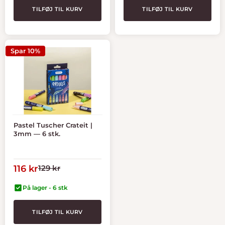
TILFØJ TIL KURV
TILFØJ TIL KURV
Spar 10%
Pastel Tuscher Crateit |
3mm — 6 stk.
Tilbudspris
Normal
116 kr
129 kr
pris
På lager - 6 stk
TILFØJ TIL KURV