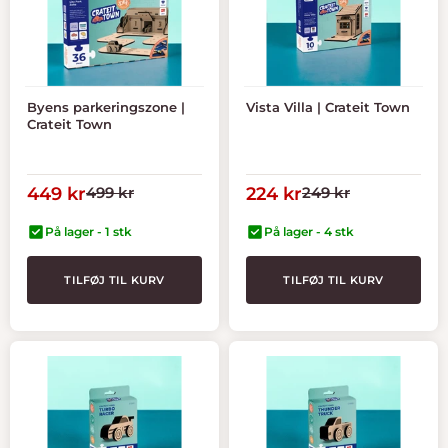
Byens parkeringszone |
Vista Villa | Crateit Town
Crateit Town
Tilbudspris
Normal
Tilbudspris
Normal
449 kr
499 kr
224 kr
249 kr
pris
pris
På lager - 1 stk
På lager - 4 stk
TILFØJ TIL KURV
TILFØJ TIL KURV