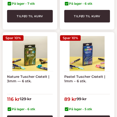
På lager - 7 stk
På lager - 6 stk
TILFØJ TIL KURV
TILFØJ TIL KURV
Spar 10%
Spar 10%
Nature Tuscher Crateit |
Pastel Tuscher Crateit |
3mm — 6 stk.
1mm – 6 stk.
Tilbudspris
Normal
Tilbudspris
Normal
116 kr
129 kr
89 kr
99 kr
pris
pris
På lager - 6 stk
På lager - 5 stk