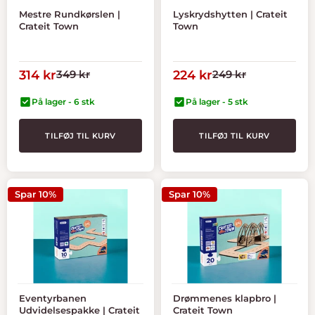
Mestre Rundkørslen |
Lyskrydshytten | Crateit
Crateit Town
Town
Tilbudspris
Normal
Tilbudspris
Normal
314 kr
349 kr
224 kr
249 kr
pris
pris
På lager - 6 stk
På lager - 5 stk
TILFØJ TIL KURV
TILFØJ TIL KURV
Spar 10%
Spar 10%
Eventyrbanen
Drømmenes klapbro |
Udvidelsespakke | Crateit
Crateit Town