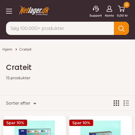
Gå
0
Netlager
til
Support
Konto
0,00 kr
indhold
Hjem
Crateit
Crateit
15 produkter
Sorter efter
Spar 10%
Spar 10%