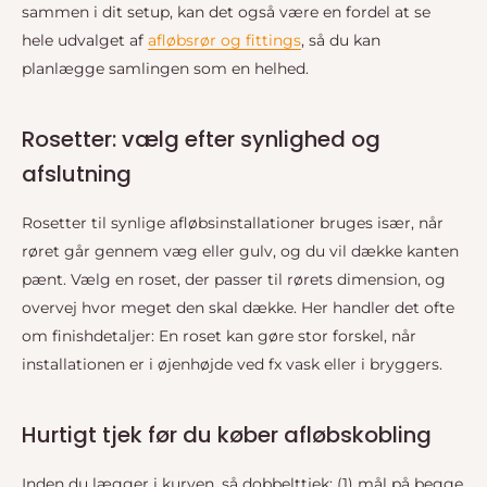
sammen i dit setup, kan det også være en fordel at se
hele udvalget af
afløbsrør og fittings
, så du kan
planlægge samlingen som en helhed.
Rosetter: vælg efter synlighed og
afslutning
Rosetter til synlige afløbsinstallationer bruges især, når
røret går gennem væg eller gulv, og du vil dække kanten
pænt. Vælg en roset, der passer til rørets dimension, og
overvej hvor meget den skal dække. Her handler det ofte
om finishdetaljer: En roset kan gøre stor forskel, når
installationen er i øjenhøjde ved fx vask eller i bryggers.
Hurtigt tjek før du køber afløbskobling
Inden du lægger i kurven, så dobbelttjek: (1) mål på begge