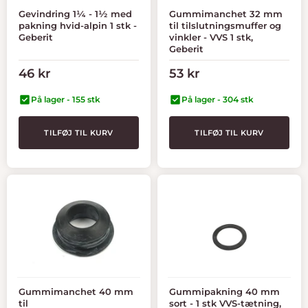
Gevindring 1¼ - 1½ med
Gummimanchet 32 mm
pakning hvid-alpin 1 stk -
til tilslutningsmuffer og
Geberit
vinkler - VVS 1 stk,
Geberit
Tilbudspris
Tilbudspris
46 kr
53 kr
På lager - 155 stk
På lager - 304 stk
TILFØJ TIL KURV
TILFØJ TIL KURV
Gummimanchet 40 mm
Gummipakning 40 mm
til
sort - 1 stk VVS-tætning,