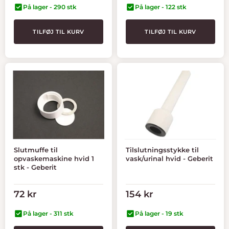
På lager - 290 stk
På lager - 122 stk
TILFØJ TIL KURV
TILFØJ TIL KURV
Slutmuffe til
Tilslutningsstykke til
opvaskemaskine hvid 1
vask/urinal hvid - Geberit
stk - Geberit
Tilbudspris
Tilbudspris
72 kr
154 kr
På lager - 311 stk
På lager - 19 stk