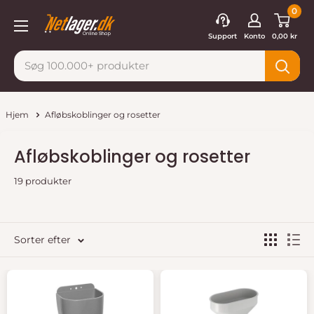
Gå
0
Netlager
til
Support
Konto
0,00 kr
indhold
Hjem
Afløbskoblinger og rosetter
Afløbskoblinger og rosetter
19 produkter
Sorter efter