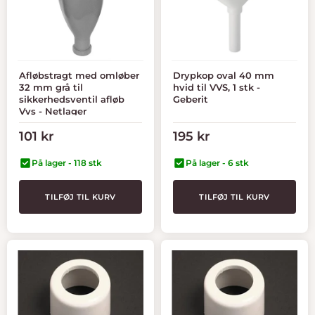
Afløbstragt med omløber
Drypkop oval 40 mm
32 mm grå til
hvid til VVS, 1 stk -
sikkerhedsventil afløb
Geberit
Vvs - Netlager
Tilbudspris
Tilbudspris
101 kr
195 kr
På lager - 118 stk
På lager - 6 stk
TILFØJ TIL KURV
TILFØJ TIL KURV