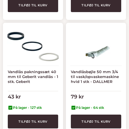
TILFØJ TIL KURV
TILFØJ TIL KURV
Vandlås pakningssæt 40
Vandlåsbøjle 50 mm 3/4
mm til Geberit vandlås - 1
til vask/opvaskemaskine
stk. Geberit
hvid 1 stk - DALLMER
Tilbudspris
Tilbudspris
43 kr
79 kr
På lager - 127 stk
På lager - 64 stk
TILFØJ TIL KURV
TILFØJ TIL KURV