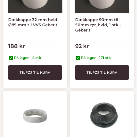
Dækkappe 32 mm hvid
Dækkappe 90mm til
Ø85 mm til VVS Geberit
50mm rør, hvid, 1 stk -
Geberit
Tilbudspris
Tilbudspris
188 kr
92 kr
På lager - 4 stk
På lager - 171 stk
TILFØJ TIL KURV
TILFØJ TIL KURV