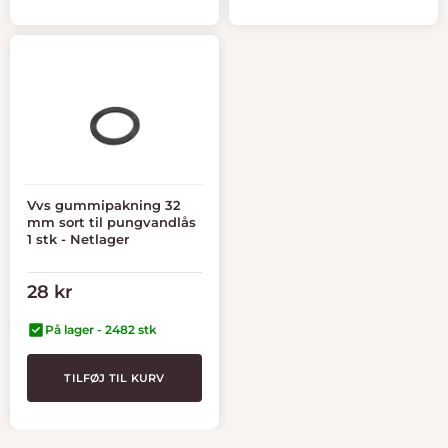
Vvs gummipakning 32
mm sort til pungvandlås
1 stk - Netlager
Tilbudspris
28 kr
På lager - 2482 stk
TILFØJ TIL KURV