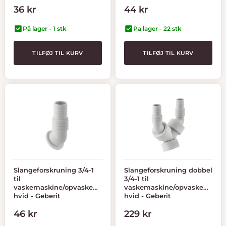
Tilbudspris
Tilbudspris
36 kr
44 kr
På lager - 1 stk
På lager - 22 stk
TILFØJ TIL KURV
TILFØJ TIL KURV
Slangeforskruning 3/4-1
Slangeforskruning dobbel
til
3/4-1 til
vaskemaskine/opvaskemaskine,
vaskemaskine/opvaskemaski
hvid - Geberit
hvid - Geberit
Tilbudspris
Tilbudspris
46 kr
229 kr