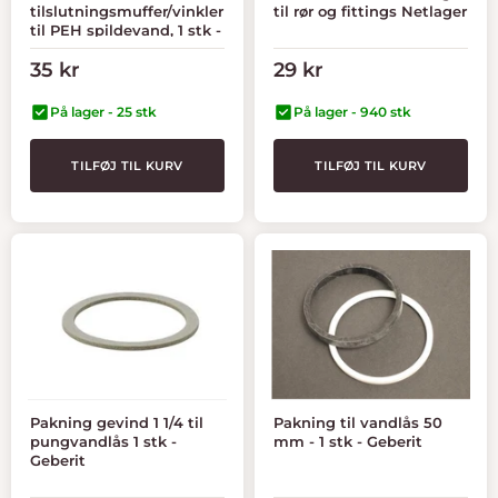
tilslutningsmuffer/vinkler
til rør og fittings Netlager
til PEH spildevand, 1 stk -
Geberit
Tilbudspris
Tilbudspris
35 kr
29 kr
På lager - 25 stk
På lager - 940 stk
TILFØJ TIL KURV
TILFØJ TIL KURV
Pakning gevind 1 1/4 til
Pakning til vandlås 50
pungvandlås 1 stk -
mm - 1 stk - Geberit
Geberit