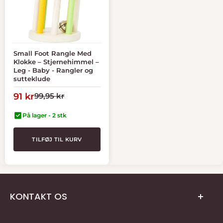
Small Foot Rangle Med
Klokke – Stjernehimmel –
Leg - Baby - Rangler og
sutteklude
Tilbudspris
Normal
91 kr
99,95 kr
pris
På lager - 2 stk
TILFØJ TIL KURV
KONTAKT OS