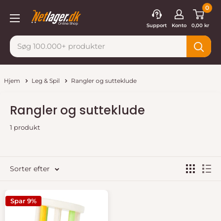
Gå
0
Netlager
til
Support
Konto
0,00 kr
indhold
Hjem
Leg & Spil
Rangler og sutteklude
Rangler og sutteklude
1 produkt
Sorter efter
Spar 9%