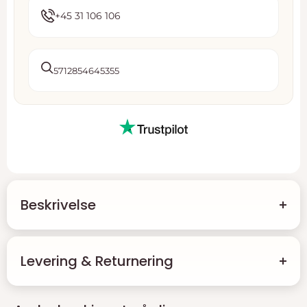
+45 31 106 106
5712854645355
Beskrivelse
Adventskalender Hækling - 1 pk.
Levering & Returnering
Gør din adventstid endnu mere spændende med vores
Adventskalender til hækleentusiaster
. Hver søndag i
Levering
advent får du mulighed for at udforske et nyt, kreativt