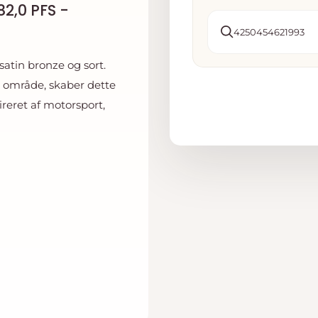
2,0 PFS -
4250454621993
atin bronze og sort.
e område, skaber dette
ireret af motorsport,