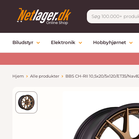
Gå
Netlager
til
indhold
Biludstyr
Elektronik
Hobbyhjørnet
Hjem
Alle produkter
BBS CH-RII 10,5x20/5x120/ET35/Nav82,