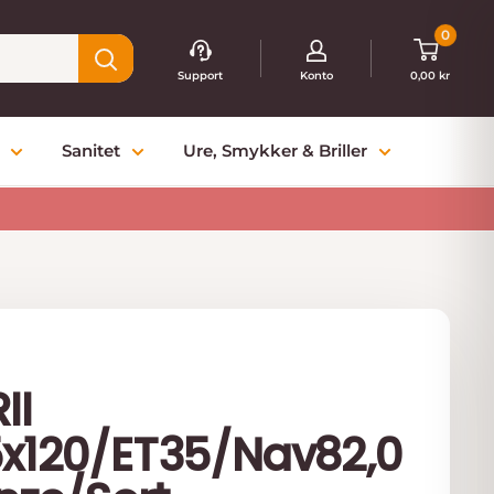
0
Support
Konto
0,00 kr
Sanitet
Ure, Smykker & Briller
II
5x120/ET35/Nav82,0