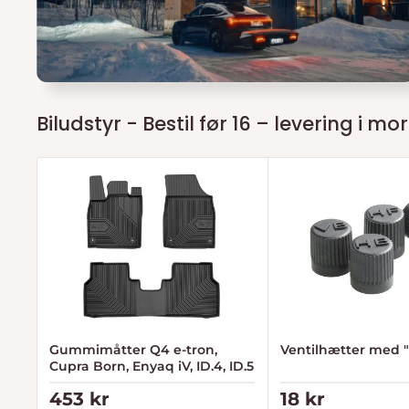
Biludstyr - Bestil før 16 – levering i mo
Gummimåtter Q4 e-tron,
Ventilhætter med "i
Cupra Born, Enyaq iV, ID.4, ID.5
Tilbudspris
Tilbudspris
453 kr
18 kr