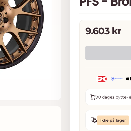
PFS - Bro
Tilbudspri
9.603 kr
90 dages bytte- &
Ikke på lager