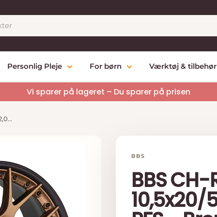
Personlig Pleje
For børn
Værktøj & tilbehør
Vi sparer på lageret – Du sparer på prisen
0...
BBS
BBS CH-R
10,5x20/