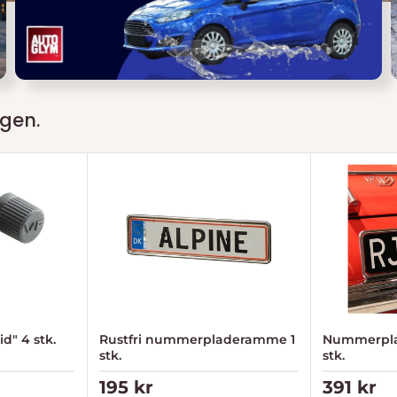
rgen.
d" 4 stk.
Rustfri nummerpladeramme 1
Nummerpla
stk.
stk.
Tilbudspris
Tilbuds
195 kr
391 kr