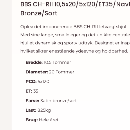
BBS CH-RII 10,5x20/5x120/ET35/Nav8
Bronze/Sort
Oplev det imponerende BBS CH-RII letvægtshjul i s
Med sine lange, smalle eger og det unikke central
hjul et dynamisk og sporty udtryk. Designet er insp
hvilket sikrer enestående ydeevne og holdbarhed.
Bredde:
10.5 Tommer
Diameter:
20 Tommer
PCD:
5x120
ET:
35
Farve:
Satin bronze/sort
Last:
825kg
Brug:
Hele året