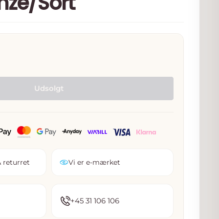
nze/Sort
s
Udsolgt
 returret
Vi er e-mærket
+45 31 106 106