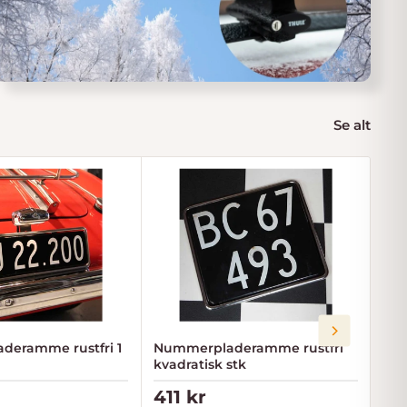
Se alt
deramme rustfri 1
Nummerpladeramme rustfri
Vild
kvadratisk stk
pris
Tilbudspris
Ti
411 kr
69