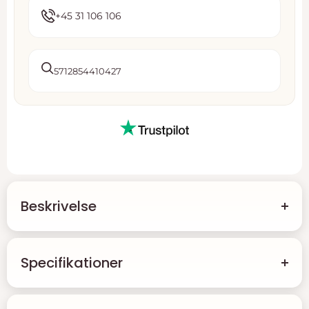
+45 31 106 106
5712854410427
Beskrivelse
Enderør i Forgyldt Metal - 10 Stk.
Specifikationer
Opgrader dine smykker med vores elegante enderør i
forgyldt metal. Hver pakke indeholder 10 stk. enderør,
der er designet med et praktisk monteringsøje, hvilket