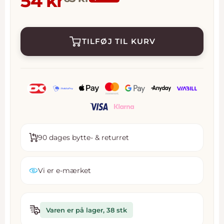
Tilbudspris
54 kr
TILFØJ TIL KURV
90 dages bytte- & returret
Vi er e-mærket
Varen er på lager, 38 stk