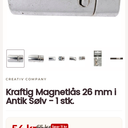
CREATIV COMPANY
Kraftig Magnetlås 26 mm i
Antik Sølv - 1 stk.
Normal pris
65 kr
Spar 11 kr