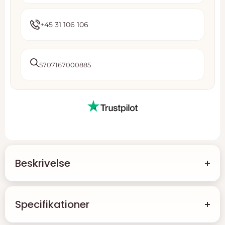
+45 31 106 106
5707167000885
Beskrivelse
Magnetlås i Antik Sølv
Specifikationer
Opdag vores kraftige 2-delte magnetlås med en
diameter på 26 mm og hulstørrelse på 10 mm. Denne