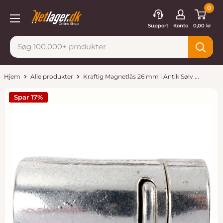
Gå
0
Netlager
til
Support
Konto
0,00 kr
indhold
Hjem
Alle produkter
Kraftig Magnetlås 26 mm i Antik Sølv ...
Spar 17%