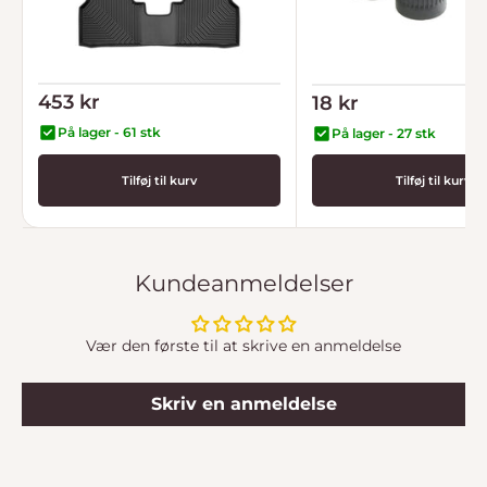
Gummimåtter Q4 e-tron,
Ventilhætter med "id" 
Tilbudspris
Tilbudspris
453 kr
18 kr
Cupra Born, Enyaq iV, ID.4,
ID.5
På lager - 61 stk
På lager - 27 stk
Tilføj til kurv
Tilføj til kurv
Kundeanmeldelser
Vær den første til at skrive en anmeldelse
Skriv en anmeldelse