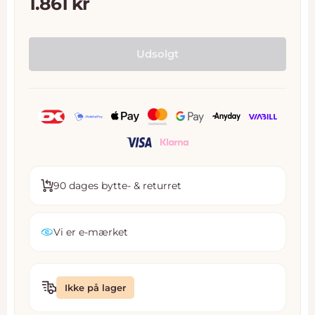
Tilbudspris
1.861 kr
Udsolgt
90 dages bytte- & returret
Vi er e-mærket
Ikke på lager