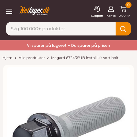
Gå
0
Netlager
til
Support
Konto
0,00 kr
indhold
Vi sparer på lageret – Du sparer på prisen
Hjem
Alle produkter
Mcgard 67243SUB install kit sort bolt...