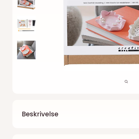
Beskrivelse
Mini DIY Kit til Modellering - Skål