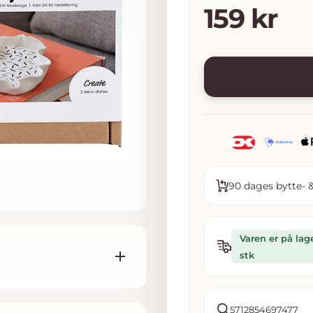
Tilbudsp
159 kr
90 dages bytte- &
Varen er på lag
stk
5712854697477