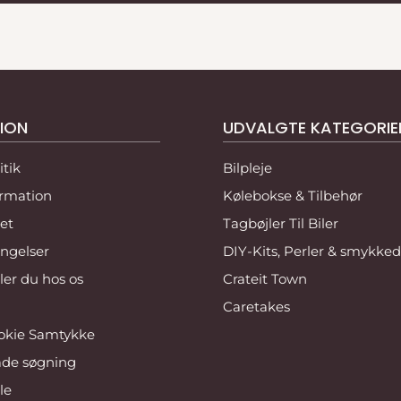
 tryg. Derfor tilbyder vi
llid til kvaliteten,
ION
UDVALGTE KATEGORIE
 tid til at sende varen
itik
Bilpleje
ormation
Kølebokse & Tilbehør
veringsdatoen og få det
et
Tagbøjler Til Biler
s i samme stand og
ngelser
DIY-Kits, Perler & smykked
er du hos os
Crateit Town
 eller brug for
Caretakes
æk.
okie Samtykke
r vi hurtig styr på det
de søgning
le