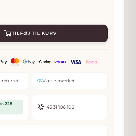
ris
TILFØJ TIL KURV
 returret
Vi er e-mærket
er, 228
+45 31 106 106