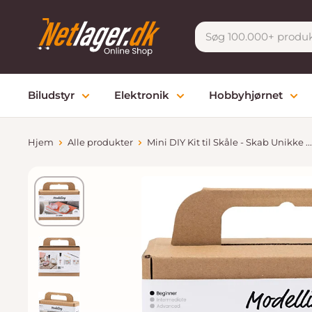
Gå
Netlager
til
indhold
Biludstyr
Elektronik
Hobbyhjørnet
Hjem
Alle produkter
Mini DIY Kit til Skåle - Skab Unikke ...