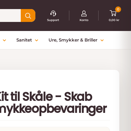
0
Support
Konto
0,00 kr
Sanitet
Ure, Smykker & Briller
it til Skåle - Skab
mykkeopbevaringer