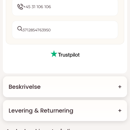
+45 31 106 106
5712854763950
Beskrivelse
Mini DIY Kit Smykker
Levering & Returnering
Skab forårets smukkeste smykker med vores
Mini DIY
Kit
. Dette kit indeholder alt, hvad du behøver for at lave
Levering
unikke øreringe, et elegant armbånd og en stilfuld