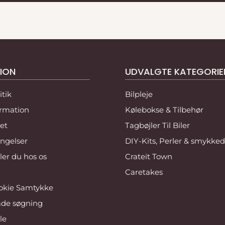
 tryg. Derfor tilbyder vi
llid til kvaliteten,
ION
UDVALGTE KATEGORIE
 tid til at sende varen
itik
Bilpleje
ormation
Kølebokse & Tilbehør
veringsdatoen og få det
et
Tagbøjler Til Biler
s i samme stand og
ngelser
DIY-Kits, Perler & smykked
er du hos os
Crateit Town
 eller brug for
Caretakes
æk.
okie Samtykke
r vi hurtig styr på det
de søgning
le