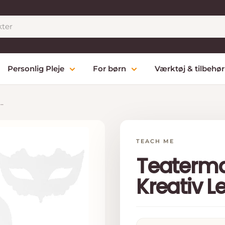
Personlig Pleje
For børn
Værktøj & tilbehør
..
TEACH ME
Teatermas
Kreativ L