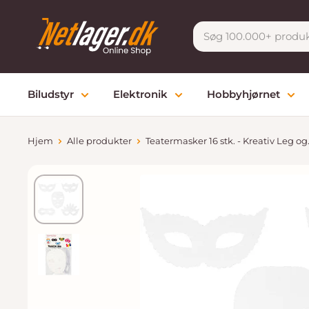
Gå
Netlager
til
indhold
Biludstyr
Elektronik
Hobbyhjørnet
Hjem
Alle produkter
Teatermasker 16 stk. - Kreativ Leg og.