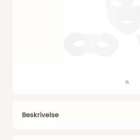
Beskrivelse
Teatermasker - Kreativ Leg med F