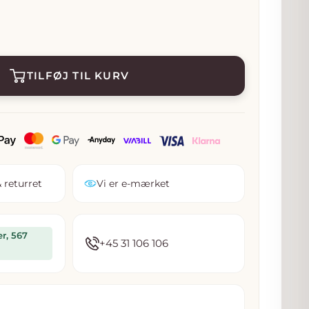
ris
TILFØJ TIL KURV
 returret
Vi er e-mærket
er, 567
+45 31 106 106