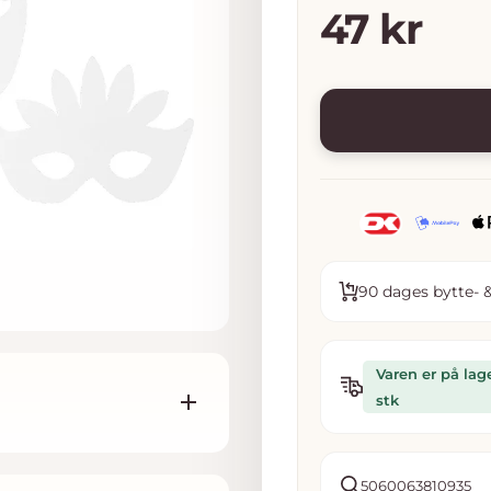
Tilbudsp
47 kr
90 dages bytte- &
Varen er på lag
stk
antasi
5060063810935